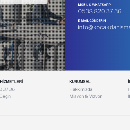
MOBİL & WHATSAPP
0538 820 37 36
E-MAIL GÖNDERIN
info@kocakdanisma
HIZMETLERI
KURUMSAL
İ
0 37 36
Hakkımızda
H
 Geçin
Misyon & Vizyon
İ