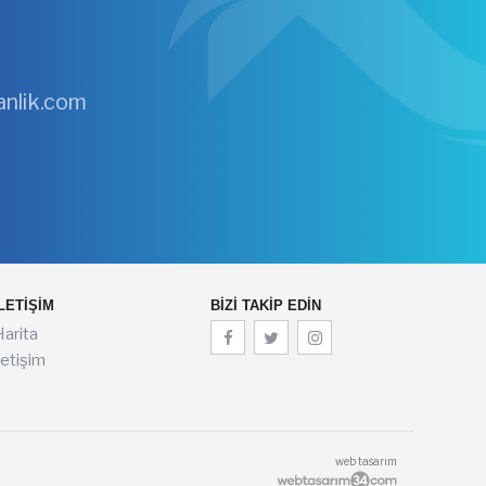
nlik.com
LETIŞIM
BIZI TAKIP EDIN
arita
letişim
web tasarım