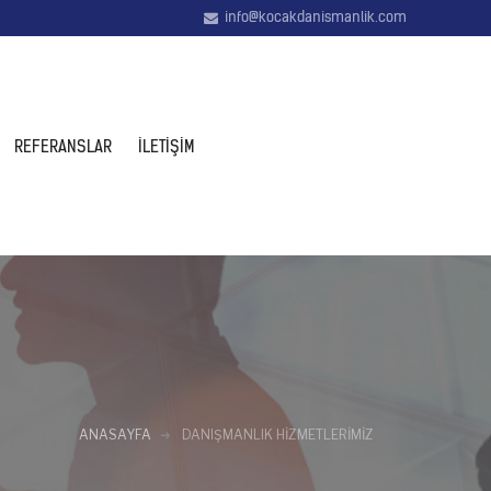
info@kocakdanismanlik.com
REFERANSLAR
İLETIŞIM
ANASAYFA
DANIŞMANLIK HIZMETLERIMIZ