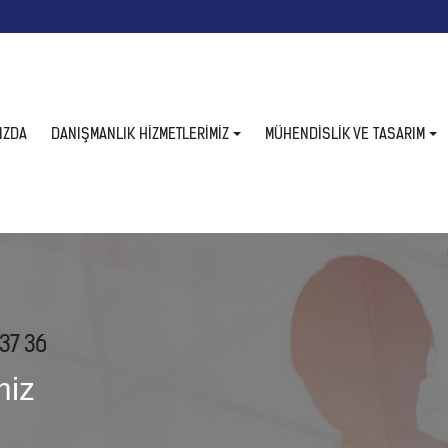
IZDA
DANIŞMANLIK HIZMETLERIMIZ
MÜHENDİSLİK VE TASARIM
37 36
miz