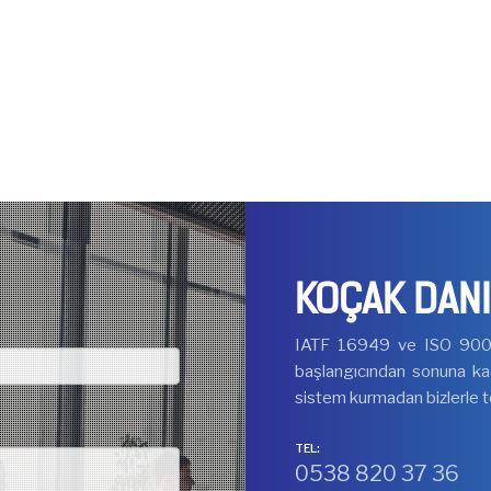
KOÇAK DAN
IATF 16949 ve ISO 9001 
başlangıcından sonuna kad
sistem kurmadan bizlerle t
TEL:
0538 820 37 36